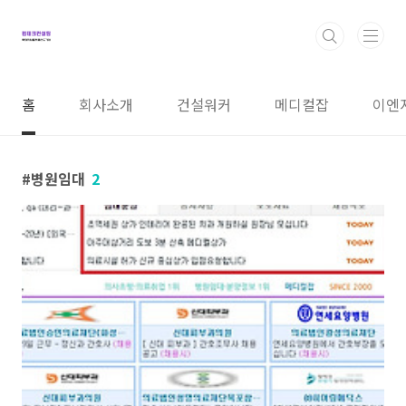
본문 바로가기
홈
회사소개
건설워커
메디컬잡
이엔
병원임대
2