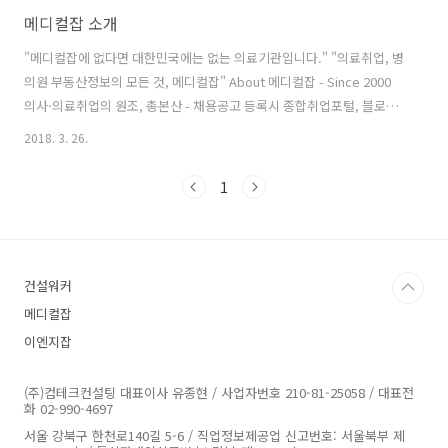
메디컬잡 소개
"메디컬잡에 없다면 대한민국에는 없는 의료기관입니다." "의료취업, 병
의원 부동산정보의 모든 것, 메디컬잡" About 메디컬잡 - Since 2000
의사·의료취업의 원조, 총본산 - 채용공고 등록시 종합취업포털, 블로
그, 카페, 페이스북 등 SNS에 동시 게재 - 국내 최대 전문취업포털 건설
2018. 3. 26.
워커와 플랫폼 운영기술 공유 - 네이버, 다음(Daum)등 검색포털 최다 추
천 + 주요 언론에 최다 노출 ■ 의료인이 찾는 취업포털, 메디컬잡
1
MEDICALJOB.CO.KR 메디컬잡은 2000년 9월 서비스를 시작한 국내 최
초 의사·의료취업포털이다. 메디컬잡이 씨를 뿌린 이후 보건의료계 전문
취업포털들이 인터넷에 우후죽순 생겨났지만 마땅한 수익구조를 찾지
못한 업체들의 폐업, 인수합병이 속출했다. 반면 메디컬잡은 대..
건설워커
메디컬잡
이엔지잡
(주)컴테크컨설팅 대표이사 유종현 / 사업자번호 210-81-25058 / 대표전
화 02-990-4697
서울 강북구 한천로140길 5-6 / 직업정보제공업 신고번호: 서울북부 제