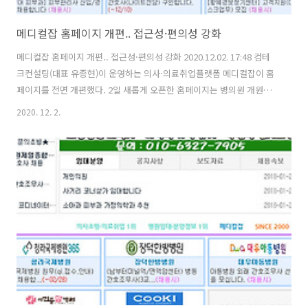
메디컬잡 홈페이지 개편.. 접근성·편의성 강화
메디컬잡 홈페이지 개편.. 접근성·편의성 강화 2020.12.02. 17:48 컴테
크컨설팅(대표 유종현)이 운영하는 의사·의료취업플랫폼 메디컬잡이 홈
페이지를 전면 개편했다. 2일 새롭게 오픈한 홈페이지는 병의원 개원입
지 임대분양 정보를 첫 화면 상단에 배치해, 개원에 관심이 있는 의사 회
2020. 12. 2.
원들이 보다 빠르고 편리하게 개원 입지정보를 파악할 수 있도록 접근성
을 높였다. 또한 첫 화면에 통합검색란을 구축해 사용자의 검색 편의성을
강화했다. 메디컬잡은 아울러 ▲임대·분양·양도·매매정보 ▲닥터론·
팜론 대출정보 ▲병원·약국 개원컨설팅 ▲법률컨설팅 등 병의원 개원
관련정보를 맞춤형 플러스존 서비스로 한데 묶어 원스톱서비스를 제공
한다고 밝혔다. 이밖에 패밀리 사이트인 건설워커의 부동산정보를 활용
해 개원입지 관련 콘텐츠..