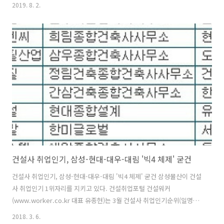
업포털 건설워커(대표 유종현)에 따르면 ‘8월 건설사 취업인기순위’에서
2019. 8. 2.
삼성물산이 선두자리를 유지했다. ​삼성물산은 ‘종합건설’ 부문에서 22개
월 연속 1위 자리를 이어갔다. 삼성물산(시공능력평가 순위, 1위)에 이어
2위는 현대건설(2위), 3위는 GS건설(4위), 4위는 대림산업(3위), 5위는
대우건설(5위)이 차지했다. 6~10위는 롯데건설(8위), 포스코건설(6위),
호반건설(10위), 한화건설(12위), 반도건설(13위) 순이다. 경력직 수시
채용이 활발했던 ​GS건설은 전달보..
건설사 취업인기, 삼성-현대-대우-대림 '빅4 체제' 굳건
건설사 취업인기, 삼성-현대-대우-대림 '빅4 체제' 굳건 삼성물산이 건설
사 취업인기 1위자리를 지키고 있다. 건설취업포털 건설워커
(www.worker.co.kr 대표 유종현)는 3월 건설사 취업인기순위(일명
‘건설워커 랭킹’)에서 삼성물산이 5개월째 1위 자리를 지켰다고 밝혔다.
2018. 3. 6.