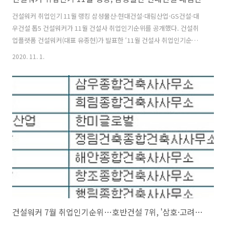
건설워커 취업인기 11월 랭킹 삼성물산·현대건설·대림산업·GS건설·대
우건설 톱5 건설워커가 11월 건설사 취업인기순위를 공개했다. 건설취
업플랫폼 건설워커(대표 유종현)가 발표한 ‘11월 건설사 취업인기순
위’에 따르면, ​​삼성물산은 종합건설 부문에서 37개월 연속 부동의 1위 자
2020. 11. 1.
리를 지켰다. 삼성엔지니어링(ENG 부문), LT삼보(전문건설 부문), 삼우
씨엠건축사사무소(건축설계·CM 부문), 계선(실내건축 부문)은 각 부문 1
위를 고수했다. 건설워커는 지난 2002년부터 자체 이용자 데이터를 기반
으로 매월 건설사 인기순위를 선정하여 홈페이지에 공개하고 있다. 빅데
이터를 통해 취업선호도와 관심도를 추출해, 기업 선택에 어려움을 겪는
구직자들의 편의를 돕는다는 취지다. ​​■ 종합건설 부문 톱10 (괄호 안
은..
건설워커 7월 취업인기순위…호반건설 7위, '삼호·고려개발 합병' 대림건설 19위