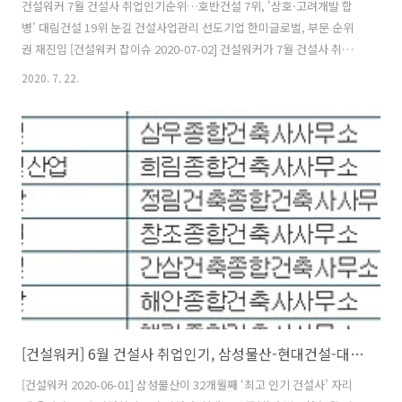
건설워커 7월 건설사 취업인기순위…호반건설 7위, '삼호·고려개발 합
병' 대림건설 19위 눈길 건설사업관리 선도기업 한미글로벌, 부문 순위
권 재진입 [건설워커 잡이슈 2020-07-02] 건설워커가 7월 건설사 취업
인기순위를 공개했다. 수시·상시채용을 활발하게 전개하고 있는 호반건
2020. 7. 22.
설이 7위를 기록하며 강세를 이어갔다. 삼호와 고려개발의 합병회사인
대림건설은 19위에 이름을 올렸다. 삼성물산은 33개월째 ‘최고 인기 건
설사’ 자리에 올랐다. 비회원사로 한동안 순위산정에서 제외됐던 한미글
로벌이 건축설계·감리·CM부문 톱10에 재진입했다. 건설사업관리
(CM·PM) 선도기업인 한미글로벌은 회원사 순위에 반영하자마자 부문 4
위에 이름을 올리며 존재감을 과시했다. 2일 건설취업플랫폼 건설워커
(대표 유종현)가 발표한..
[건설워커] 6월 건설사 취업인기, 삼성물산-현대건설-대림산업-GS건설-대우건설 순
[건설워커 2020-06-01] 삼성물산이 32개월째 ‘최고 인기 건설사’ 자리