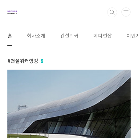
본문 바로가기
홈
회사소개
건설워커
메디컬잡
이엔
건설워커랭킹
8