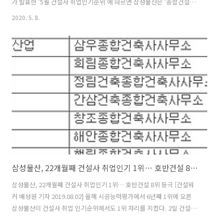
가 발표한 ‘5월 건설사 취업인기순위’에 따르면 ​​삼성물산은 ‘종합건설’
부문에서 31개월 연속 1위를 차지했다. 취업인기순위는 건설워커가 회
2020. 5. 8.
원투표 결과, 구인정보 조회수, 키워드 검색량, 기업DB 조회수 등 자체
이용자 데이터를 분석해 매기는 월간 랭킹이다. ​​■ 종합건설 부문 톱10
(괄호안은 지난해 시공능력평가 순위) 삼성물산(1위)에 이어 ▲현대건설
(2위) ▲대림산업(3위) ▲GS건설(4위) ▲대우건설(5위) ▲롯데건설(8
위) ▲호반건설(10위) ▲포스코건설(6위) ▲한화건설(12위) ▲반도건설
(13위) 순으로 톱10에 이름을 올렸..
삼성물산, 22개월째 건설사 취업인기 1위​… 호반건설 8위 등극
삼성물산, 22개월째 건설사 취업인기 1위​… 호반건설 8위 등극 [건설워
커 배성원 기자 2019.08.02] 올해 시공능력평가에서 6년째 1위에 오른
삼성물산이 건설사 취업 인기순위에서도 1위 자리를 지켰다. 2일 건설취