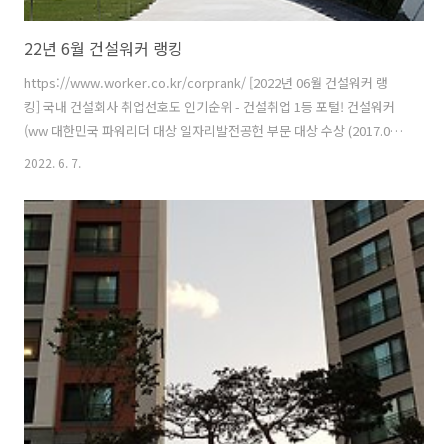
22년 6월 건설워커 랭킹
https://www.worker.co.kr/corprank/ [2022년 06월 건설워커 랭
킹] 국내 건설회사 취업선호도 인기순위 - 건설취업 1등 포털! 건설워커
(ww 대한민국 파워리더 대상 일자리발전공헌 부문 대상 수상 (2017.06)
www.worker.co.kr 건설워커(대표 유종현)가 '6월 건설워커 랭킹' 을 7
2022. 6. 7.
일 공개했다. 삼성물산, 현대엔지니어링, LT삼보, 삼우씨엠건축사사무
소, 계선이 각 부문에서 1위를 고수했다. ​​건설워커 랭킹은 '월간 건설사
취업인기순위차트'다. ​건설워커는 △구인정보 조회수 △키워드 검색량
△기업DB 조회수 △회원투표결과 등 자체 빅데이터 분석을 통해 구직자
들의 취업선호도와 관심도를 파악하고, 이를 기준으로 매월 건설사 순위
를 발표하고 있다. ​업계를 대표하는..