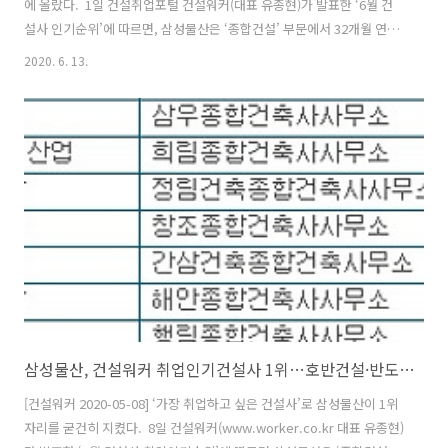
에 올랐다. ​ 1일 건설취업포털 건설워커(대표 유종현)가 발표한 ‘6월 건
설사 인기순위’에 따르면, ​​삼성물산은 ‘종합건설’ 부문에서 32개월 연속
1위를 차지했다. 이어 현대건설, 대림산업, GS건설, 대우건설 순이다. ​건
2020. 6. 13.
설워커는 ▲회원투표수 ▲구인정보 조회수 ▲키워드 검색량 ▲기업DB
조회수 등의 지표를 활용해 총 5개 부문(종합건설, 전문건설, 엔지니어
링, 건축설계, 인테리어)에서 '일하고 싶은 건설기업'의 순위를 매월 발표
하고 있다.​​​ ■ 종합건설 부문 톱10 (괄호안은 지난해 시공능력평가 순위)
삼성물산(1위)에 이어 ▲현대건설(2위) ▲대림산업(3위) ▲GS건설(4위)
▲대우건설(5위) ▲롯데건설(8위) ▲..
삼성물산, 건설워커 취업인기건설사 1위…호반건설·반도건설 톱10
[건설워커 2020-05-08] ‘가장 취업하고 싶은 건설사’로 삼성물산이 1위
자리를 굳건히 지켰다. ​ 8일 건설워커(www.worker.co.kr 대표 유종현)