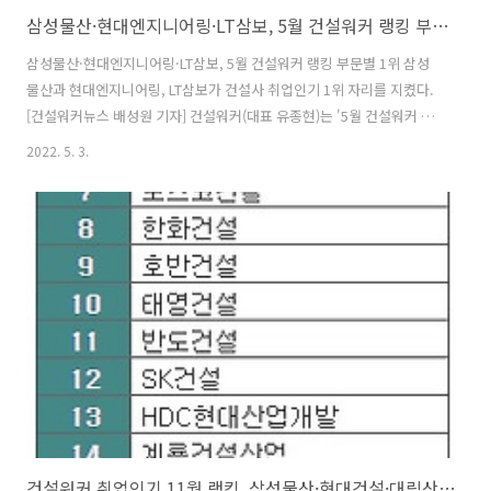
삼성물산·현대엔지니어링·LT삼보, 5월 건설워커 랭킹 부문별 1위
삼성물산·현대엔지니어링·LT삼보, 5월 건설워커 랭킹 부문별 1위 삼성
물산과 현대엔지니어링, LT삼보가 건설사 취업인기 1위 자리를 지켰다.
[건설워커뉴스 배성원 기자] 건설워커(대표 유종현)는 '5월 건설워커 랭
킹' 부문별 순위를 3일 공개했다. 이에 따르면 삼성물산, 현대엔지니어
2022. 5. 3.
링, LT삼보, 삼우씨엠건축사사무소, 계선이 각 부문에서 1위를 고수했다.
​​​​■ 종합건설 부문 톱30 시공능력평가 1위인 삼성물산이 55개월째 1위
자리를 지켰다. 이로써 삼성물산은 2017년 11월부터 55개월 동안 건설
사 취업인기 최강자 자리를 굳건하게 지키고 있다. 현대건설(시공능력평
가 2위, 이하 괄호 안 시공순위), GS건설(3위), DL이앤씨(8위), 포스코건
설(4위), 대우건설(5위), 롯데건설(7위), 한화..
건설워커 취업인기 11월 랭킹, 삼성물산·현대건설·대림산업·GS건설·대우건설 톱5